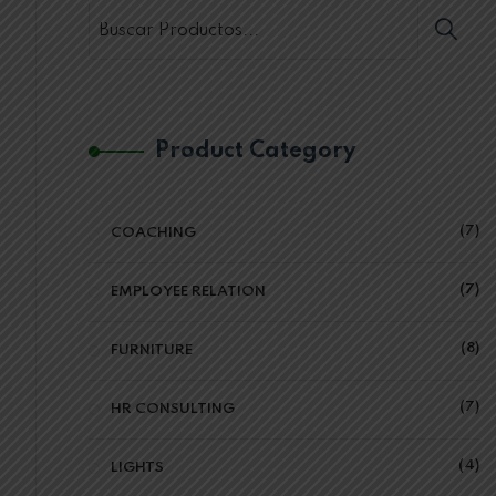
Product Category
7
COACHING
7
EMPLOYEE RELATION
8
FURNITURE
7
HR CONSULTING
4
LIGHTS