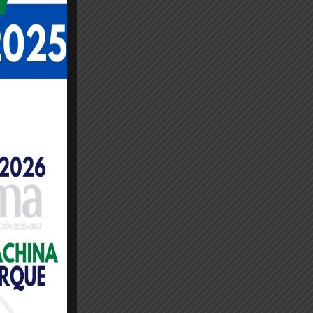
¡Oferta!
FURNITURE
Unfold Pendant