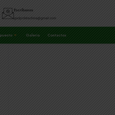
Escríbanos
gadprdetachina@gmail.com
upuesto
Galeria
Contactos