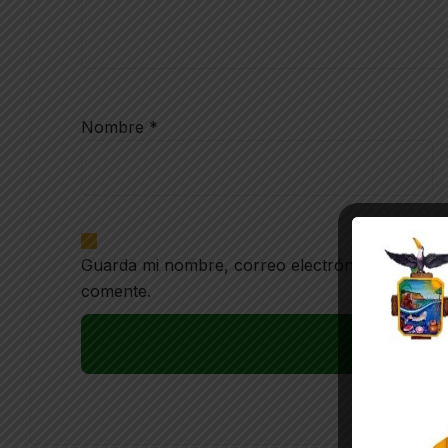
Nombre
*
Guarda mi nombre, correo electrónico y web en
comente.