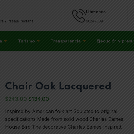
Llámenos
062475091
re Y Pasaje Peotanal
a
Turismo
Transparencia
Ejecución y pres
Chair Oak Lacquered
$
243.00
$
134.00
Inspired by American folk art Sculpted to original
specifications Made from solid wood Charles Eames
House Bird The decorative Charles Eames-inspired.