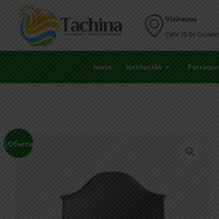
Visítenos
Calle 25 De Diciemb
Inicio
Institución
Parroqui
¡Oferta!