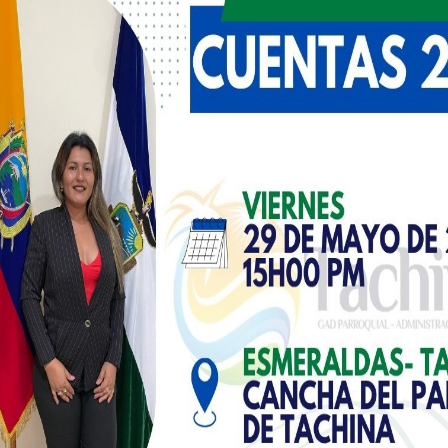
products
¡Oferta!
ITURE
FURNITURE
ht Small
Pendant Lamp