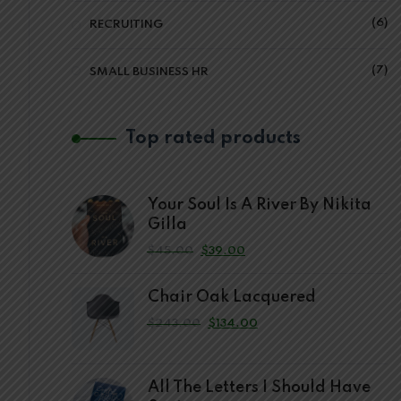
6
RECRUITING
7
SMALL BUSINESS HR
Top rated products
Your Soul Is A River By Nikita
Gilla
$
45.00
$
39.00
Chair Oak Lacquered
$
243.00
$
134.00
All The Letters I Should Have