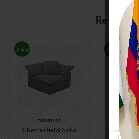
Related 
¡Oferta!
¡Oferta!
FURNITURE
FURN
Chesterfield Sofa
Amp lig