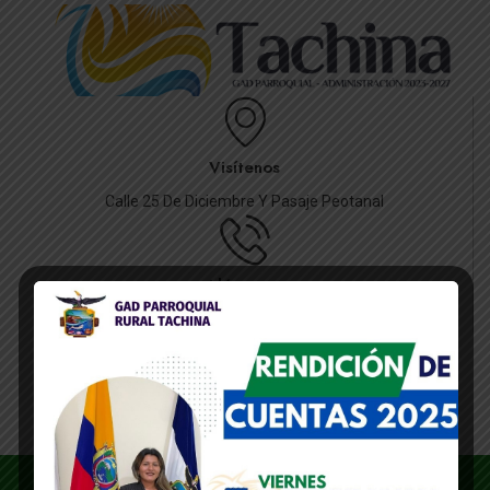
Visítenos
Calle 25 De Diciembre Y Pasaje Peotanal
Llámenos
062475091
Escríbanos
gadprdetachina@gmail.com